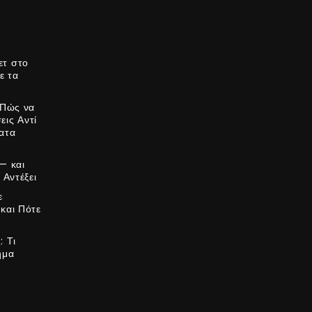
ετ στο
ε τα
 Πώς να
εις Αντί
ατα
— και
 Αντέξει
ε
και Πότε
 Τι
ημα