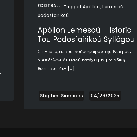
FOOTBALL
Tagged
Apóllon
,
Lemesoú
,
podosfairikoú
Apóllon Lemesoú – Istoría
Tou Podosfairikoú Syllógou
Στην ιστορία του ποδοσφαίρου της Κύπρου,
ο Απόλλων Λεμεσού κατέχει μια μοναδική
θέση που δεν […]