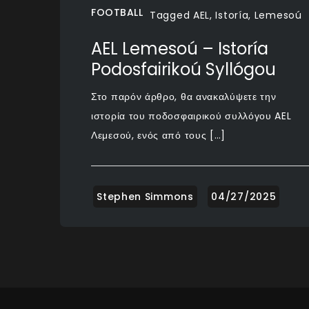
FOOTBALL
Tagged
AEL
,
Istoría
,
Lemesoú
AEL Lemesoú – Istoría
Podosfairikoú Syllógou
Στο παρόν άρθρο, θα ανακαλύψετε την
ιστορία του ποδοσφαιρικού συλλόγου AEL
Λεμεσού, ενός από τους […]