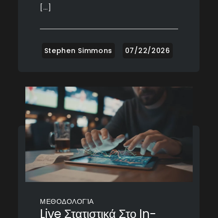
[…]
ΜΕΘΟΔΟΛΟΓΊΑ
Live Στατιστικά Στο In-