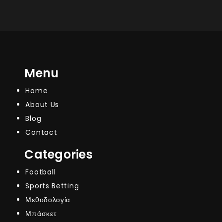
Menu
Home
About Us
Blog
Contact
Categories
Football
Sports Betting
Μεθοδολογία
Μπάσκετ