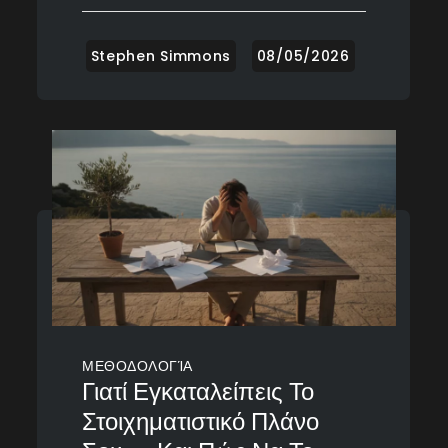
ΜΕΘΟΔΟΛΟΓΊΑ
Γιατί Εγκαταλείπεις Το
Στοιχηματιστικό Πλάνο