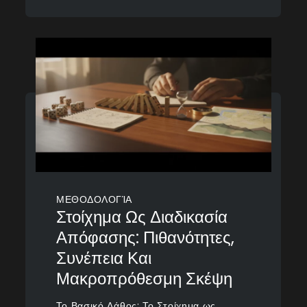
ΜΕΘΟΔΟΛΟΓΊΑ
Στοίχημα Ως Διαδικασία
Απόφασης: Πιθανότητες,
Συνέπεια Και
Μακροπρόθεσμη Σκέψη
Το Βασικό Λάθος: Το Στοίχημα ως