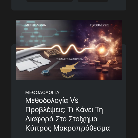
ΜΕΘΟΔΟΛΟΓΊΑ
Μεθοδολογία Vs
Προβλέψεις: Τι Κάνει Τη
Διαφορά Στο Στοίχημα
Κύπρος Μακροπρόθεσμα