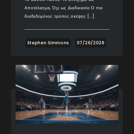
Αποτέλεσμα, Όχι ως Διαδικασία Ο πιο
διαδεδομένος τρόπος σκέψης […]