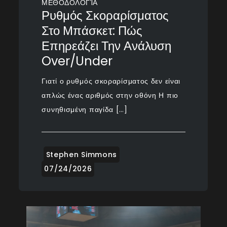
ΜΕΘΟΔΟΛΟΓΊΑ
Ρυθμός Σκοραρίσματος
Στο Μπάσκετ: Πώς
Επηρεάζει Την Ανάλυση
Over/Under
Γιατί ο ρυθμός σκοραρίσματος δεν είναι
απλώς ένας αριθμός στην οθόνη Η πιο
συνηθισμένη παγίδα […]