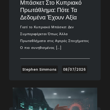
Μπάσκετ Στο Κυπριακό
Πρωτάθλημα: Πότε Τα
Δεδομένα Έχουν Αξία
Γιατί το Κυπριακό Μπάσκετ Δεν
Συμπεριφέρεται Όπως Άλλα
Πρωταθλήματα στις Αγορές Στοιχήματος
Ο πιο συνηθισμένος […]