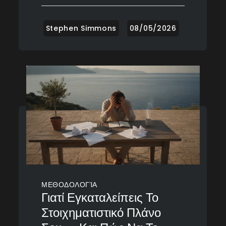
ΜΕΘΟΔΟΛΟΓΊΑ
Γιατί Εγκαταλείπεις Το
Στοιχηματιστικό Πλάνο