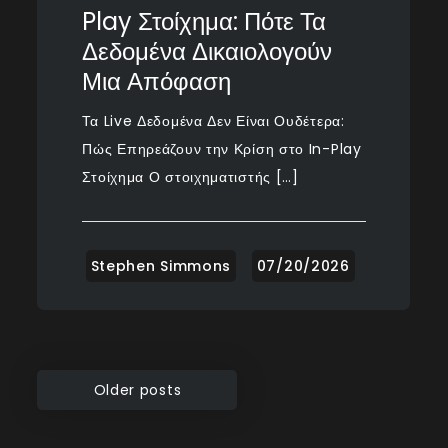
Play Στοίχημα: Πότε Τα
Δεδομένα Δικαιολογούν
Μια Απόφαση
Τα Live Δεδομένα Δεν Είναι Ουδέτερα:
Πώς Επηρεάζουν την Κρίση στο In-Play
Στοίχημα Ο στοιχηματιστής […]
Posts
Older posts
navigation