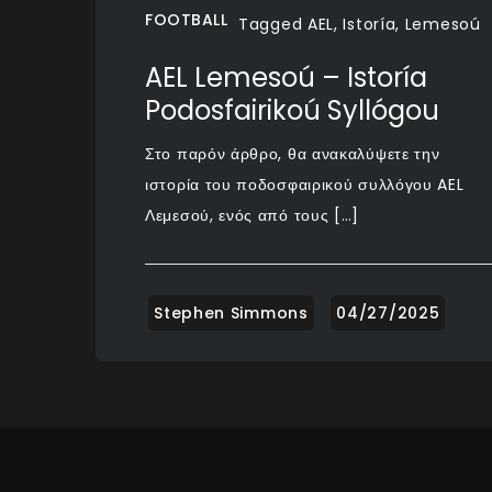
FOOTBALL
Tagged
AEL
,
Istoría
,
Lemesoú
AEL Lemesoú – Istoría
Podosfairikoú Syllógou
Στο παρόν άρθρο, θα ανακαλύψετε την
ιστορία του ποδοσφαιρικού συλλόγου AEL
Λεμεσού, ενός από τους […]