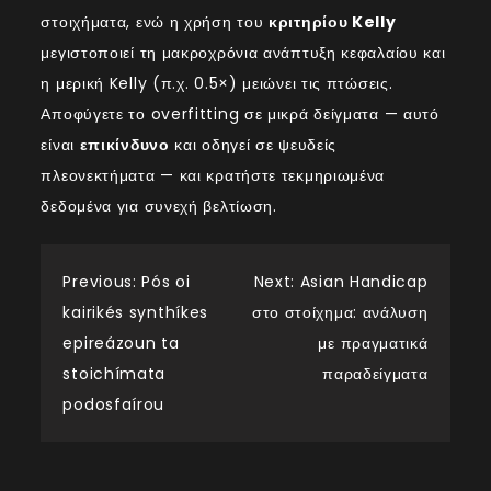
στοιχήματα, ενώ η χρήση του
κριτηρίου Kelly
μεγιστοποιεί τη μακροχρόνια ανάπτυξη κεφαλαίου και
η μερική Kelly (π.χ. 0.5×) μειώνει τις πτώσεις.
Αποφύγετε το overfitting σε μικρά δείγματα — αυτό
είναι
επικίνδυνο
και οδηγεί σε ψευδείς
πλεονεκτήματα — και κρατήστε τεκμηριωμένα
δεδομένα για συνεχή βελτίωση.
Post
Previous:
Pós oi
Next:
Asian Handicap
kairikés synthíkes
στο στοίχημα: ανάλυση
navigation
epireázoun ta
με πραγματικά
stoichímata
παραδείγματα
podosfaírou