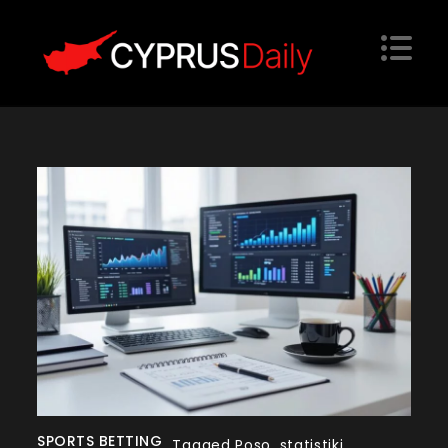
Skip
to
content
Cyprus Daily
Website
SPORTS BETTING
Tagged
Poso
,
statistiki
,