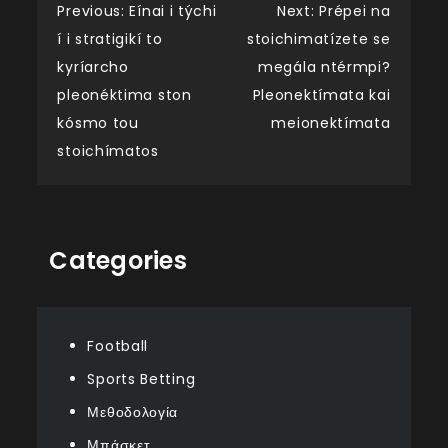
Post
Previous:
Eínai i týchi
Next:
Prépei na
í i stratigikí to
stoichimatízete se
navigation
kyríarcho
megála ntérmpi?
pleonéktima ston
Pleonektímata kai
kósmo tou
meionektímata
stoichímatos
Categories
Football
Sports Betting
Μεθοδολογία
Μπάσκετ