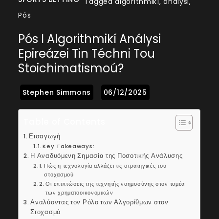
Tagged
algorithmikí
,
análysi
,
Pós
Pós I Algorithmikí Análysi
Epireázei Tin Téchni Tou
Stoichimatismoú?
Table of Contents
Εισαγωγή
Key Takeaways:
Η Αναδυόμενη Σημασία της Ποσοτικής Ανάλυσης
Πώς η τεχνολογία αλλάζει τις στρατηγικές του
στοχασμού
Οι επιπτώσεις της τεχνητής νοημοσύνης στον τομέα
των χρηματοοικονομικών
Αναλύοντας τον Ρόλο των Αλγορίθμων στον
Στοχασμό