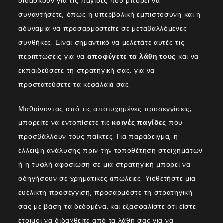
διδάσκουν για τις παγίδες που μπορεί να
συναντήσετε, όπως η υπερβολική εμπιστοσύνη και η
αδυναμία να προσαρμοστείτε σε μεταβαλλόμενες
συνθήκες. Είναι σημαντικό να μελετάτε αυτές τις
περιπτώσεις για να
αποφύγετε τα λάθη τους
και να
εκπαιδεύσετε τη στρατηγική σας, για να
προστατεύσετε τα κεφάλαιά σας.
Μαθαίνοντας από τις αποτυχημένες προσεγγίσεις,
μπορείτε να εντοπίσετε τις
κοινές παγίδες
που
προσβάλλουν τους παίκτες. Για παράδειγμα, η
έλλειψη ανάλυσης πριν την τοποθέτηση στοιχημάτων
ή η τυφλή αφοσίωση σε μια στρατηγική μπορεί να
οδηγήσουν σε χρηματικές απώλειες. Υιοθετήστε μια
ευέλικτη προσέγγιση, προσαρμόστε τη στρατηγική
σας με βάση τα δεδομένα, και εξασφαλίστε ότι είστε
έτοιμοι να διδαχθείτε από τα λάθη σας για να