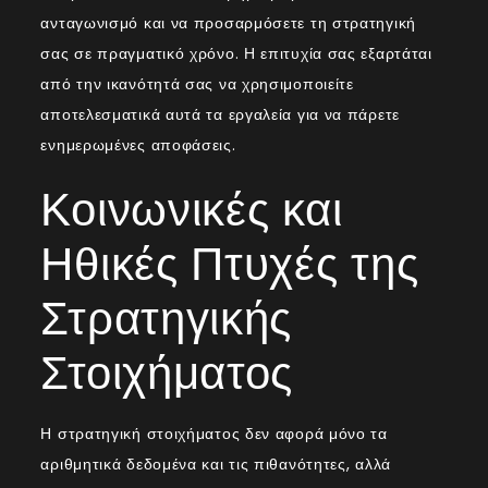
ανταγωνισμό και να προσαρμόσετε τη στρατηγική
σας σε πραγματικό χρόνο. Η επιτυχία σας εξαρτάται
από την ικανότητά σας να χρησιμοποιείτε
αποτελεσματικά αυτά τα εργαλεία για να πάρετε
ενημερωμένες αποφάσεις.
Κοινωνικές και
Ηθικές Πτυχές της
Στρατηγικής
Στοιχήματος
Η στρατηγική στοιχήματος δεν αφορά μόνο τα
αριθμητικά δεδομένα και τις πιθανότητες, αλλά