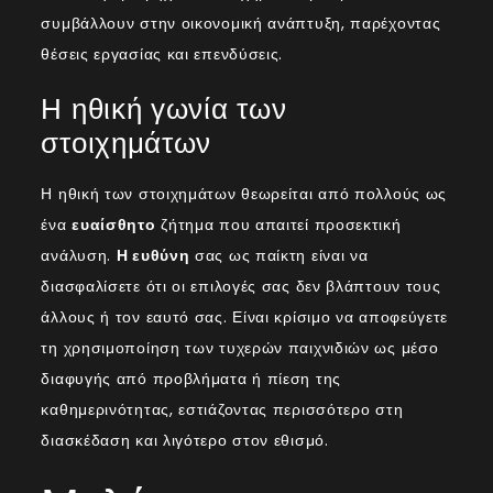
συμβάλλουν στην οικονομική ανάπτυξη, παρέχοντας
θέσεις εργασίας και επενδύσεις.
Η ηθική γωνία των
στοιχημάτων
Η ηθική των στοιχημάτων θεωρείται από πολλούς ως
ένα
ευαίσθητο
ζήτημα που απαιτεί προσεκτική
ανάλυση.
Η ευθύνη
σας ως παίκτη είναι να
διασφαλίσετε ότι οι επιλογές σας δεν βλάπτουν τους
άλλους ή τον εαυτό σας. Είναι κρίσιμο να αποφεύγετε
τη χρησιμοποίηση των τυχερών παιχνιδιών ως μέσο
διαφυγής από προβλήματα ή πίεση της
καθημερινότητας, εστιάζοντας περισσότερο στη
διασκέδαση και λιγότερο στον εθισμό.