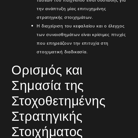
τάσεων του παιχνιδιού είναι ουσιώδης για
την ανάπτυξη μίας επιτυχημένης
στρατηγικής στοιχημάτων.
Η διαχείριση του κεφαλαίου και ο έλεγχος
των συναισθημάτων είναι κρίσιμες πτυχές
που επηρεάζουν την επιτυχία στη
στοιχιματική διαδικασία.
Ορισμός και
Σημασία της
Στοχοθετημένης
Στρατηγικής
Στοιχήματος