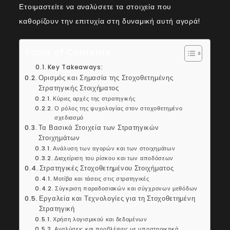
Ετοιμαστείτε να αναλύσετε τα στοιχεία που
καθορίζουν την επιτυχία στη δυναμική αυτή αγορά!
Table of Contents
Key Takeaways:
Ορισμός και Σημασία της Στοχοθετημένης
Στρατηγικής Στοιχήματος
Κύριες αρχές της στρατηγικής
Ο ρόλος της ψυχολογίας στον στοχοθετημένο
σχεδιασμό
Τα Βασικά Στοιχεία των Στρατηγικών
Στοιχημάτων
Ανάλυση των αγορών και των στοιχημάτων
Διαχείριση του ρίσκου και των αποδόσεων
Στρατηγικές Στοχοθετημένου Στοιχήματος
Μοτίβα και τάσεις στις στρατηγικές
Σύγκριση παραδοσιακών και σύγχρονων μεθόδων
Εργαλεία και Τεχνολογίες για τη Στοχοθετημένη
Στρατηγική
Χρήση λογισμικού και δεδομένων
Αναλύσεις και προβλέψεις με υποστηρικτικά