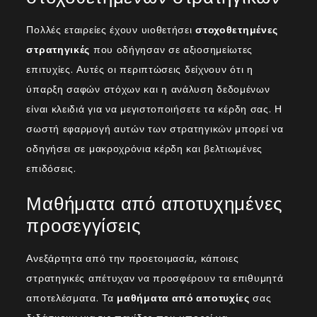
Πολλές εταιρείες έχουν υιοθετήσει
στοχοθετημένες
στρατηγικές
που οδήγησαν σε αξιοσημείωτες
επιτυχίες. Αυτές οι περιπτώσεις δείχνουν ότι η
ύπαρξη σαφών στόχων και η ανάλυση δεδομένων
είναι κλειδιά για να μεγιστοποιήσετε τα κέρδη σας. Η
σωστή εφαρμογή αυτών των στρατηγικών μπορεί να
οδηγήσει σε μακροχρόνια κέρδη και βελτιωμένες
επιδόσεις.
Μαθήματα από αποτυχημένες
προσεγγίσεις
Ανεξάρτητα από την προετοιμασία, κάποιες
στρατηγικές απέτυχαν να προσφέρουν τα επιθυμητά
αποτελέσματα. Τα
μαθήματα από αποτυχίες
σας