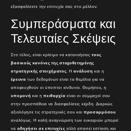
εξασφαλίσετε την επιτυχία σας στο μέλλον.
Συμπεράσματα και
Τελευταίες Σκέψεις
Στο τέλος, είναι κρίσιμο να κατανοήσεις
τους
βασικούς κανόνες της στοχοθετημένης
στρατηγικής στοιχήματος
. Η
ανάλυση
και η
έρευνα
των δεδομένων είναι τα θεμέλια για να
αποφευχθούν οι ύποπτοι κίνδυνοι. Θυμήσου, η
υπομονή
και η
πειθαρχία
είναι οι σύμμαχοί σου
στην προσπάθεια να διασφαλίσεις κέρδη. Διαρκώς
αξιολόγησε τις στρατηγικές σου και
προσαρμόσου
αναλόγως. Η καλή αναγνώριση των ευκαιριών μπορεί
να
οδηγήσει σε επιτυχίες
αλλά απαιτεί εστίαση και