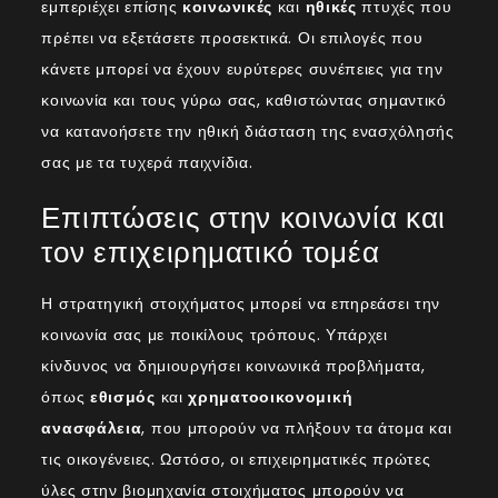
εμπεριέχει επίσης
κοινωνικές
και
ηθικές
πτυχές που
πρέπει να εξετάσετε προσεκτικά. Οι επιλογές που
κάνετε μπορεί να έχουν ευρύτερες συνέπειες για την
κοινωνία και τους γύρω σας, καθιστώντας σημαντικό
να κατανοήσετε την ηθική διάσταση της ενασχόλησής
σας με τα τυχερά παιχνίδια.
Επιπτώσεις στην κοινωνία και
τον επιχειρηματικό τομέα
Η στρατηγική στοιχήματος μπορεί να επηρεάσει την
κοινωνία σας με ποικίλους τρόπους. Υπάρχει
κίνδυνος να δημιουργήσει κοινωνικά προβλήματα,
όπως
εθισμός
και
χρηματοοικονομική
ανασφάλεια
, που μπορούν να πλήξουν τα άτομα και
τις οικογένειες. Ωστόσο, οι επιχειρηματικές πρώτες
ύλες στην βιομηχανία στοιχήματος μπορούν να