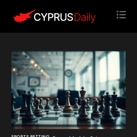
Skip
to
content
Cyprus Daily
Website
SPORTS BETTING