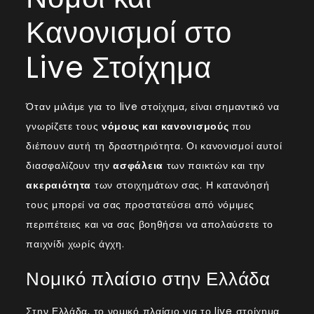
Κανονισμοί στο
Live Στοίχημα
Όταν μιλάμε για το live στοίχημα, είναι σημαντικό να
γνωρίζετε τους
νόμους και κανονισμούς
που
διέπουν αυτή τη δραστηριότητα. Οι κανονισμοί αυτοί
διασφαλίζουν την
ασφάλεια
των παικτών και την
ακεραιότητα
των στοιχημάτων σας. Η κατανόησή
τους μπορεί να σας προστατεύσει από νόμιμες
περιπέτειες και να σας βοηθήσει να απολαύσετε το
παιχνίδι χωρίς άγχη.
Νομικό πλαίσιο στην Ελλάδα
Στην Ελλάδα, το νομικό πλαίσιο για το live στοίχημα