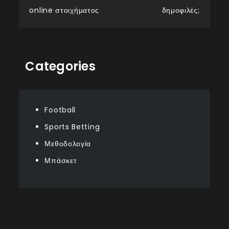
online στοιχήματος
δημοφιλές;
Categories
Football
Sports Betting
Μεθοδολογία
Μπάσκετ