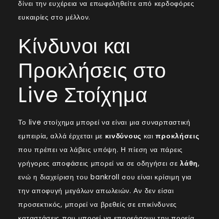
δίνει την ευχέρεια να επωφεληθείτε από κερδοφόρες
ευκαιρίες στο μέλλον.
Κίνδυνοι και
Προκλήσεις στο
Live Στοίχημα
Το live στοίχημα μπορεί να είναι μια συναρπαστική
εμπειρία, αλλά έρχεται με
κινδύνους
και
προκλήσεις
που πρέπει να λάβεις υπόψη. Η πίεση να πάρεις
γρήγορες αποφάσεις μπορεί να σε οδηγήσει σε
λάθη
,
ενώ η διαχείριση του bankroll σου είναι κρίσιμη για
την αποφυγή μεγάλων απωλειών. Αν δεν είσαι
προσεκτικός, μπορεί να βρεθείς σε επικίνδυνες
καταστάσεις που μπορεί να επηρεάσουν την πορεία