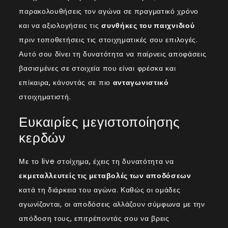
παρακολουθήσεις τον αγώνα σε πραγματικό χρόνο
και να αξιολογήσεις τις
συνθήκες του παιχνιδιού
πριν τοποθετήσεις τις στοιχηματικές σου επιλογές.
Αυτό σου δίνει τη δυνατότητα να παίρνεις αποφάσεις
βασισμένες σε στοιχεία που είναι φρέσκα και
επίκαιρα, κάνοντάς σε πιο
ανταγωνιστικό
στοιχηματιστή.
Ευκαιρίες μεγιστοποίησης
κερδών
Με το live στοίχημα, έχεις τη δυνατότητα να
εκμεταλλευτείς τις μεταβολές των αποδόσεων
κατά τη διάρκεια του αγώνα. Καθώς οι ομάδες
αγωνίζονται, οι αποδόσεις αλλάζουν σύμφωνα με την
απόδοση τους, επιτρέποντάς σου να βρεις