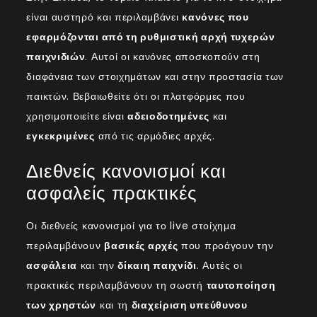
είναι αυστηρό και περιλαμβάνει
κανόνες που
εφαρμόζονται από τη ρυθμιστική αρχή τυχερών
παιχνιδιών
. Αυτοί οι κανόνες αποσκοπούν στη
διαφάνεια των στοιχημάτων και στην προστασία των
παικτών. Βεβαιωθείτε ότι οι πλατφόρμες που
χρησιμοποιείτε είναι
αδειοδοτημένες
και
εγκεκριμένες
από τις αρμόδιες αρχές.
Διεθνείς κανονισμοί και
ασφαλείς πρακτικές
Οι διεθνείς κανονισμοί για το live στοίχημα
περιλαμβάνουν
βασικές αρχές
που προάγουν την
ασφάλεια
και την
δίκαιη παιχνίδι
. Αυτές οι
πρακτικές περιλαμβάνουν τη σωστή
ταυτοποίηση
των χρηστών
και τη
διαχείριση υπεύθυνου