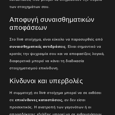
των στοιχημάτων σου.
Αποφυγή συναισθηματικών
αποφάσεων
Στο live στοίχημα, είναι εύκολο να παρασυρθείς από
συναισθηματικές αντιδράσεις
. Είναι σημαντικό να
κρατάς την ψυχραιμία σου και να αποφασίζεις λογικά,
διαφορετικά μπορεί να κάνει τη διαδικασία
στοιχηματισμού επικίνδυνη.
Κίνδυνοι και υπερβολές
Η συμμετοχή σε live στοίχημα μπορεί να σε εκθέσει
σε
επικίνδυνες καταστάσεις
, αν δεν είσαι
προσεκτικός. Η ανατροπή των γεγονότων ή οι
απροσδόκητες εξελίξεις μπορεί να σε ενθουσιάσουν