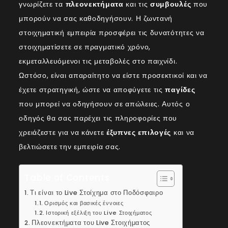
γνωρίζετε τα
πλεονεκτήματα
και τις
συμβουλές
που
μπορούν να σας καθοδηγήσουν. Η ζωντανή
στοιχηματική εμπειρία προσφέρει τις δυνατότητες να
στοιχηματίσετε σε πραγματικό χρόνο,
εκμεταλλευόμενοι τις μεταβολές στο παιχνίδι.
Ωστόσο, είναι απαραίτητο να είστε προσεκτικοί και να
έχετε στρατηγική, ώστε να αποφύγετε τις
παγίδες
που μπορεί να οδηγήσουν σε απώλειες. Αυτός ο
οδηγός θα σας παρέχει τις πληροφορίες που
χρειάζεστε για να κάνετε
έξυπνες επιλογές
και να
βελτιώσετε την εμπειρία σας.
Table of Contents
Τι είναι το Live Στοίχημα στο Ποδόσφαιρο
Ορισμός και βασικές έννοιες
Ιστορική εξέλιξη του Live Στοιχήματος
Πλεονεκτήματα του Live Στοιχήματος