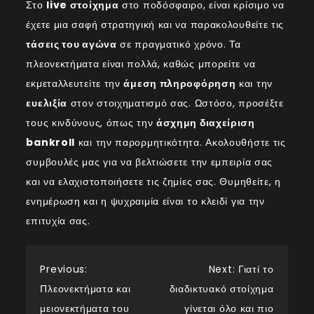
Στο
live στοίχημα
στο ποδόσφαιρο, είναι κρίσιμο να
έχετε μια σαφή στρατηγική και να παρακολουθείτε τις
τάσεις του αγώνα
σε πραγματικό χρόνο. Τα
πλεονεκτήματα είναι πολλά, καθώς μπορείτε να
εκμεταλλευτείτε την
άμεση πληροφόρηση
και την
ευελιξία
στον στοιχηματισμό σας. Ωστόσο, προσέξτε
τους κινδύνους, όπως την
άσχημη διαχείριση
bankroll
και την παρορμητικότητα. Ακολουθήστε τις
συμβουλές μας για να βελτιώσετε την εμπειρία σας
και να ελαχιστοποιήσετε τις ζημίες σας. Θυμηθείτε, η
ενημέρωση και η ψυχραιμία είναι το κλειδί για την
επιτυχία σας.
Post
Previous:
Next:
Γιατί το
Πλεονεκτήματα και
διαδικτυακό στοίχημα
navigation
μειονεκτήματα του
γίνεται όλο και πιο