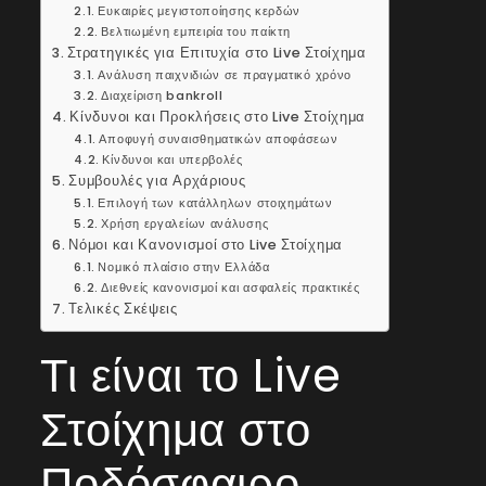
Ευκαιρίες μεγιστοποίησης κερδών
Βελτιωμένη εμπειρία του παίκτη
Στρατηγικές για Επιτυχία στο Live Στοίχημα
Ανάλυση παιχνιδιών σε πραγματικό χρόνο
Διαχείριση bankroll
Κίνδυνοι και Προκλήσεις στο Live Στοίχημα
Αποφυγή συναισθηματικών αποφάσεων
Κίνδυνοι και υπερβολές
Συμβουλές για Αρχάριους
Επιλογή των κατάλληλων στοιχημάτων
Χρήση εργαλείων ανάλυσης
Νόμοι και Κανονισμοί στο Live Στοίχημα
Νομικό πλαίσιο στην Ελλάδα
Διεθνείς κανονισμοί και ασφαλείς πρακτικές
Τελικές Σκέψεις
Τι είναι το Live
Στοίχημα στο
Ποδόσφαιρο