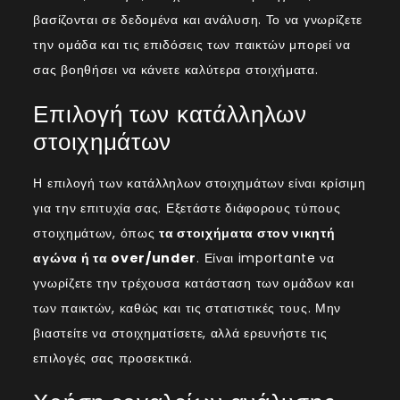
βασίζονται σε δεδομένα και ανάλυση. Το να γνωρίζετε
την ομάδα και τις επιδόσεις των παικτών μπορεί να
σας βοηθήσει να κάνετε καλύτερα στοιχήματα.
Επιλογή των κατάλληλων
στοιχημάτων
Η επιλογή των κατάλληλων στοιχημάτων είναι κρίσιμη
για την επιτυχία σας. Εξετάστε διάφορους τύπους
στοιχημάτων, όπως
τα στοιχήματα στον νικητή
αγώνα ή τα over/under
. Είναι importante να
γνωρίζετε την τρέχουσα κατάσταση των ομάδων και
των παικτών, καθώς και τις στατιστικές τους. Μην
βιαστείτε να στοιχηματίσετε, αλλά ερευνήστε τις
επιλογές σας προσεκτικά.