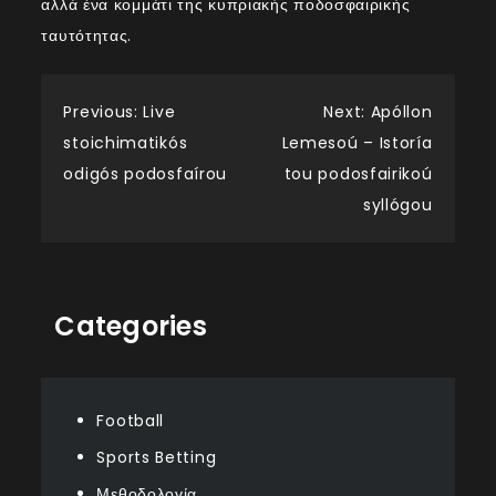
αλλά ένα κομμάτι της κυπριακής ποδοσφαιρικής
ταυτότητας.
Post
Previous:
Live
Next:
Apóllon
stoichimatikós
Lemesoú – Istoría
navigation
odigós podosfaírou
tou podosfairikoú
syllógou
Categories
Football
Sports Betting
Μεθοδολογία