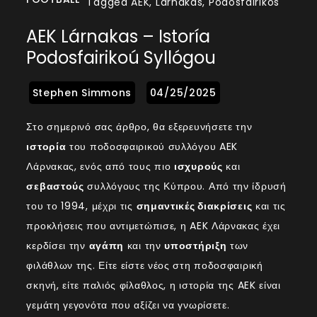
Tagged
AEK
,
Lárnakas
,
Podosfairikos
AEK Lárnakas – Istoría
Podosfairikoú Syllógou
Στο σημερινό σας άρθρο, θα εξερευνήσετε την
ιστορία
του ποδοσφαιρικού συλλόγου AEK
Λάρνακας, ενός από τους πιο
ισχυρούς
και
σεβαστούς
συλλόγους της Κύπρου. Από την ίδρυσή
του το 1994, μέχρι τις
σημαντικές διακρίσεις
και τις
προκλήσεις που αντιμετώπισε, η AEK Λάρνακας έχει
κερδίσει την
αγάπη
και την
υποστήριξη
των
φιλάθλων της. Είτε είστε νέος στη ποδοσφαιρική
σκηνή, είτε παλιός φίλαθλος, η ιστορία της AEK είναι
γεμάτη γεγονότα που αξίζει να γνωρίσετε.