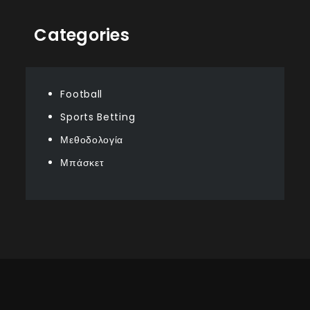
Categories
Football
Sports Betting
Μεθοδολογία
Μπάσκετ