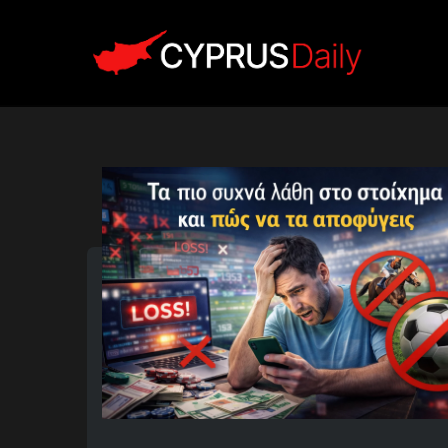
Skip
to
content
Cyprus Daily
Website