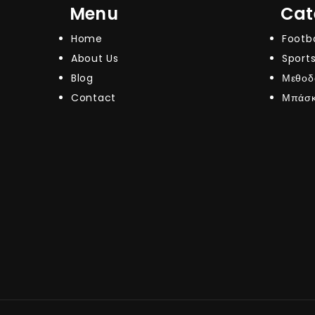
Menu
Cat
Home
Footba
About Us
Sports
Blog
Μεθοδ
Contact
Μπάσκ