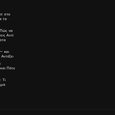
ετ στο
ε τα
 Πώς να
εις Αντί
ατα
— και
 Αντέξει
ε
και Πότε
 Τι
ημα