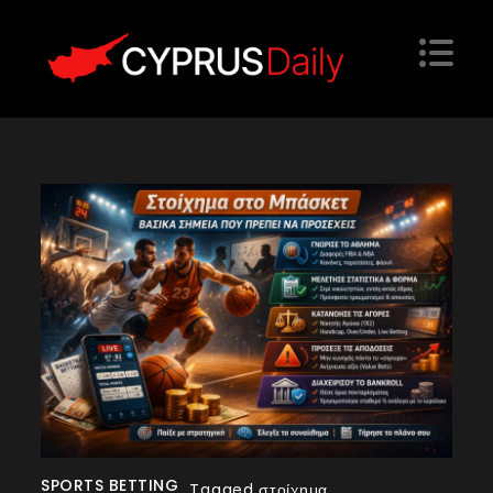
Skip
to
content
Cyprus Daily
Website
SPORTS BETTING
Tagged
στοίχημα