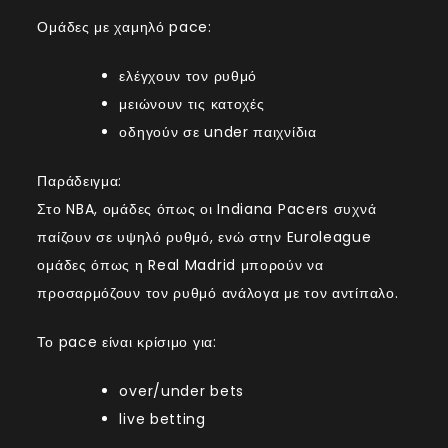
Ομάδες με χαμηλό pace:
ελέγχουν τον ρυθμό
μειώνουν τις κατοχές
οδηγούν σε under παιχνίδια
Παράδειγμα:
Στο NBA, ομάδες όπως οι Indiana Pacers συχνά
παίζουν σε υψηλό ρυθμό, ενώ στην Euroleague
ομάδες όπως η Real Madrid μπορούν να
προσαρμόζουν τον ρυθμό ανάλογα με τον αντίπαλο.
Το pace είναι κρίσιμο για:
over/under bets
live betting