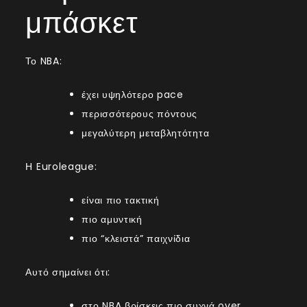
μπάσκετ
Το NBA:
έχει υψηλότερο pace
περισσότερους πόντους
μεγαλύτερη μεταβλητότητα
Η Euroleague:
είναι πιο τακτική
πιο αμυντική
πιο “κλειστά” παιχνίδια
Αυτό σημαίνει ότι:
στο NBA βρίσκεις πιο συχνά over