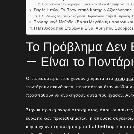
Ποσοστιαίο Ποντάρισμα: Ευέλικτο αλλά Απαιτητικό σε Σ
Σειρές Ηττών: Το Πραγματικό Κριτήριο Αξιολόγησης
Ο Ρόλος του Ψυχολογικού Παράγοντα στην Κυπριακή Α
Προσαρμογή Μεθόδου Βάσει Μεγέθους Bankroll και
Η Μέθοδος που Επιβιώνει Είναι Αυτή που Εφαρμόζε
Το Πρόβλημα Δεν 
— Είναι το Ποντάρ
Οι περισσότεροι που χάνουν χρήματα στο
στοίχημα
ποντάρουν ακανόνιστα: περισσότερα όταν νιώθουν σ
προσπαθούν να ανακτήσουν αυτά που έχασαν. Αυτό
Στην κυπριακή αγορά στοιχήματος, όπου οι παίκτες
ευρωπαϊκών πρωταθλημάτων, η απουσία συγκεκριμέν
κυριαρχούν στη συζήτηση: το flat betting και το π