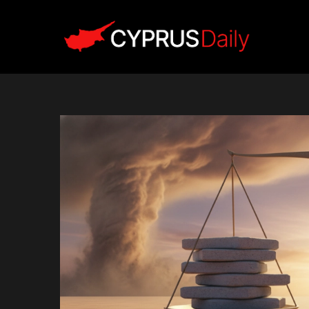
Skip
to
content
Cyprus Daily
Website