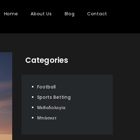
Home
About Us
Blog
Contact
Categories
Football
Sports Betting
Μεθοδολογία
Μπάσκετ