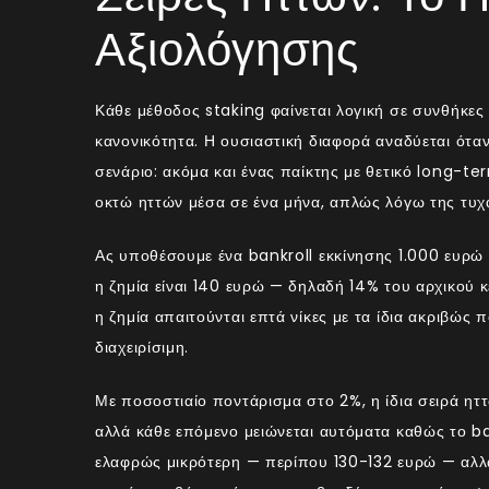
Αξιολόγησης
Κάθε μέθοδος staking φαίνεται λογική σε συνθήκες 
κανονικότητα. Η ουσιαστική διαφορά αναδύεται όταν 
σενάριο: ακόμα και ένας παίκτης με θετικό long-t
οκτώ ηττών μέσα σε ένα μήνα, απλώς λόγω της τυχ
Ας υποθέσουμε ένα bankroll εκκίνησης 1.000 ευρώ κ
η ζημία είναι 140 ευρώ — δηλαδή 14% του αρχικού κ
η ζημία απαιτούνται επτά νίκες με τα ίδια ακριβώς 
διαχειρίσιμη.
Με ποσοστιαίο ποντάρισμα στο 2%, η ίδια σειρά ηττ
αλλά κάθε επόμενο μειώνεται αυτόματα καθώς το ban
ελαφρώς μικρότερη — περίπου 130-132 ευρώ — αλλά