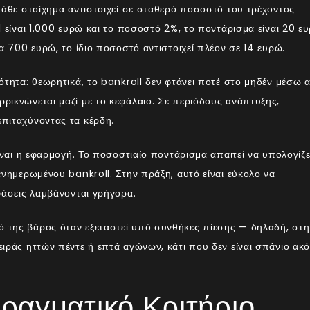
κάθε στοίχημα αντιστοιχεί σε σταθερό ποσοστό του τρέχοντος
l είναι 1.000 ευρώ και το ποσοστό 2%, το ποντάρισμα είναι 20 ε
τα 700 ευρώ, το ίδιο ποσοστό αντιστοιχεί πλέον σε 14 ευρώ.
ότητα: θεωρητικά, το bankroll δεν φτάνει ποτέ στο μηδέν μέσω 
ρικνώνεται μαζί με το κεφάλαιο. Σε περιόδους ανάπτυξης,
πιταχύνοντας τα κέρδη.
ίναι η εφαρμογή. Το ποσοστιαίο ποντάρισμα απαιτεί να υπολογίζε
ενημερωμένου bankroll. Στην πράξη, αυτό είναι εύκολο να
άσεις λαμβάνονται γρήγορα.
 της βάρος όταν εξεταστεί υπό συνθήκες πίεσης — δηλαδή, στη
ειράς ηττών πέντε ή επτά αγώνων, κάτι που δεν είναι σπάνιο ακ
Πραγματικό Κριτήριο