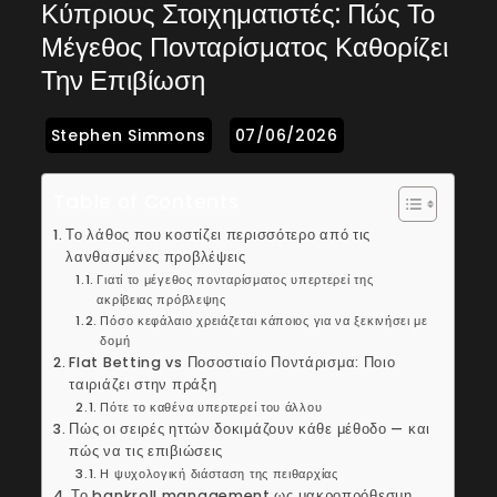
Κύπριους Στοιχηματιστές: Πώς Το
Μέγεθος Πονταρίσματος Καθορίζει
Την Επιβίωση
Table of Contents
Το λάθος που κοστίζει περισσότερο από τις
λανθασμένες προβλέψεις
Γιατί το μέγεθος πονταρίσματος υπερτερεί της
ακρίβειας πρόβλεψης
Πόσο κεφάλαιο χρειάζεται κάποιος για να ξεκινήσει με
δομή
Flat Betting vs Ποσοστιαίο Ποντάρισμα: Ποιο
ταιριάζει στην πράξη
Πότε το καθένα υπερτερεί του άλλου
Πώς οι σειρές ηττών δοκιμάζουν κάθε μέθοδο — και
πώς να τις επιβιώσεις
Η ψυχολογική διάσταση της πειθαρχίας
Το bankroll management ως μακροπρόθεσμη