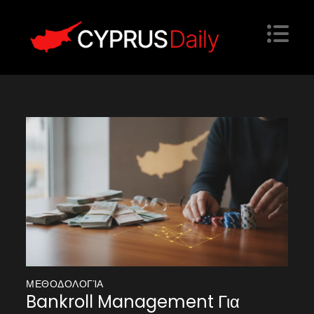
Skip
to
content
Cyprus Daily
Website
ΜΕΘΟΔΟΛΟΓΊΑ
Bankroll Management Για