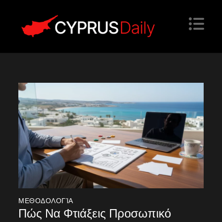
Skip
to
content
Cyprus Daily
Website
ΜΕΘΟΔΟΛΟΓΊΑ
Πώς Να Φτιάξεις Προσωπικό