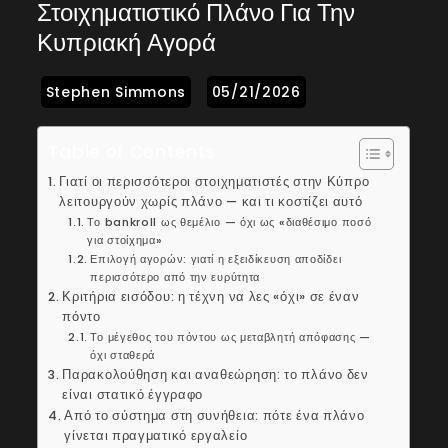
Στοιχηματιστικό Πλάνο Για Την
Κυπριακή Αγορά
Table of Contents
Γιατί οι περισσότεροι στοιχηματιστές στην Κύπρο
λειτουργούν χωρίς πλάνο — και τι κοστίζει αυτό
Το bankroll ως θεμέλιο — όχι ως «διαθέσιμο ποσό
για στοίχημα»
Επιλογή αγορών: γιατί η εξειδίκευση αποδίδει
περισσότερο από την ευρύτητα
Κριτήρια εισόδου: η τέχνη να λες «όχι» σε έναν
πόντο
Το μέγεθος του πόντου ως μεταβλητή απόφασης —
όχι σταθερά
Παρακολούθηση και αναθεώρηση: το πλάνο δεν
είναι στατικό έγγραφο
Από το σύστημα στη συνήθεια: πότε ένα πλάνο
γίνεται πραγματικό εργαλείο