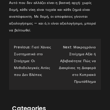
Αυτό που δεν αλλάζει είναι η βασική αρχή: χωρίς
δομή, κάθε νίκη είναι τυχαία και κάθε ζημιά είναι
αναπόφευκτη. Με δομή, οι αποφάσεις γίνονται
αξιολογήσιμες — και ό,τι είναι αξιολογήσιμο, μπορεί
να βελτιωθεί.
Post
Previous:
Γιατί Χάνεις
Next:
Μακροχρόνιο
Συστηματικά στο
Στοίχημα Αξία ή
navigation
Στοίχημα: Οι
Αβεβαιότητα: Πώς να
Μεθοδολογικές Αιτίες
Διακρίνεις τη Διαφορά
που Δεν Βλέπεις
στο Κυπριακό
Πρωτάθλημα
Categories