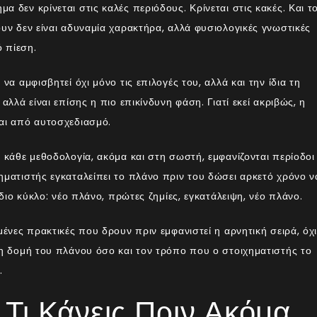
 δεν κρίνεται στις καλές περιόδους. Κρίνεται στις κακές. Και τ
ουν δεν είναι αδυναμία χαρακτήρα, αλλά φυσιολογικές γνωστικές
 πίεση.
να αμφισβητεί όχι μόνο τις επιλογές του, αλλά και την ίδια τη
αλλά είναι επίσης η πιο επικίνδυνη φάση. Γιατί εκεί ακριβώς, η
ται από αυτοσχεδιασμό.
ε κάθε μεθοδολογία, ακόμα και στη σωστή, εμφανίζονται περίοδοι
ηματιστής εγκαταλείπει το πλάνο πριν του δώσει αρκετό χρόνο ν
ίδιο κύκλο: νέο πλάνο, πρώτες ζημίες, εγκατάλειψη, νέο πλάνο.
μένες πρακτικές που δρουν πριν εμφανιστεί η αρνητική σειρά, όχ
τη δομή του πλάνου όσο και τον τρόπο που ο στοιχηματιστής το
.
 Τι Κάνεις Πριν Ακόμα