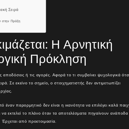
Κακή Σειρά
ν στην Πράξη
α
ιμάζεται: Η Αρνητική
ογική Πρόκληση
ς αποδόσεις ή τις αγορές. Αφορά το τι συμβαίνει ψυχολογικά ότα
ιρά. Σε εκείνο το σημείο, ο στοιχηματιστής δεν αντιμετωπίζει
ρχίας.
ό έναν παρορμητικό δεν είναι η ικανότητα να επιλέγει καλά παιχ
ζει να εκτελεί το πλάνο όταν τα αποτελέσματα πηγαίνουν ανάποδα 
. Έρχεται από προετοιμασία.