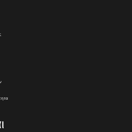
ς
ν
τητα
ι