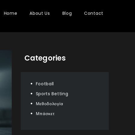
Home
About Us
Blog
Contact
Categories
Football
Sports Betting
Μεθοδολογία
Μπάσκετ