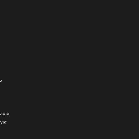
ν
νίδια
για