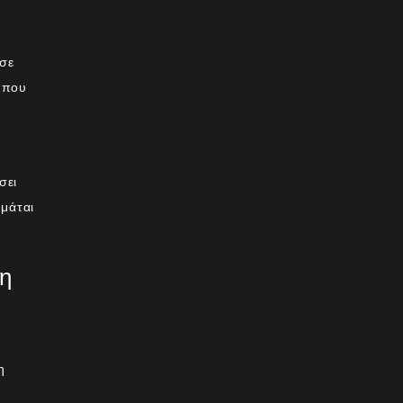
 σε
ο που
σει
υμάται
ξη
η