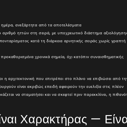
 ημέρα, ανεξάρτητα από τα αποτελέσματα
 αριθμό ηττών στη σειρά, με υποχρεωτικό διάστημα αξιολόγηση
νταρίσματος κατά τη διάρκεια αρνητικής σειράς χωρίς γραπτή
προκαθορισμένα χρονικά σημεία, όχι κατόπιν συναισθηματικής
ίναι η αρχιτεκτονική που επιτρέπει στο πλάνο να επιβιώσει από τη
υργούν είναι ακριβώς επειδή αφαιρούν την ευελιξία στις πλέον
κάζεται να σταματήσει και να σκεφτεί πριν παρεκκλίνει, η πιθανό
ίναι Χαρακτήρας — Είνα