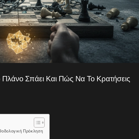
Το Πλάνο Σπάει Και Πώς Να Το Κρατήσεις
εθοδολογική Πρόκληση