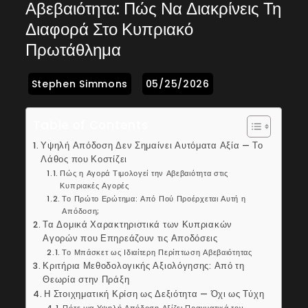
Αβεβαιότητα: Πώς Να Διακρίνεις Τη
Διαφορά Στο Κυπριακό
Πρωτάθλημα
Table of Contents
Υψηλή Απόδοση Δεν Σημαίνει Αυτόματα Αξία — Το
Λάθος που Κοστίζει
Πώς η Αγορά Τιμολογεί την Αβεβαιότητα στις
Κυπριακές Αγορές
Το Πρώτο Ερώτημα: Από Πού Προέρχεται Αυτή η
Απόδοση;
Τα Δομικά Χαρακτηριστικά των Κυπριακών
Αγορών που Επηρεάζουν τις Αποδόσεις
Το Μπάσκετ ως Ιδιαίτερη Περίπτωση Αβεβαιότητας
Κριτήρια Μεθοδολογικής Αξιολόγησης: Από τη
Θεωρία στην Πράξη
Η Στοιχηματική Κρίση ως Δεξιότητα — Όχι ως Τύχη
Πότε μια Υψηλή Απόδοση Αξίζει Πραγματικά τον