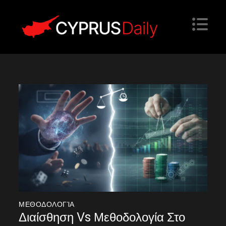
Skip
to
content
Cyprus Daily
Website
ΜΕΘΟΔΟΛΟΓΊΑ
Διαίσθηση Vs Μεθοδολογία Στο