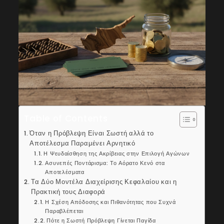
Table of Contents
Όταν η Πρόβλεψη Είναι Σωστή αλλά το
Αποτέλεσμα Παραμένει Αρνητικό
Η Ψευδαίσθηση της Ακρίβειας στην Επιλογή Αγώνων
Ασυνεπές Ποντάρισμα: Το Αόρατο Κενό στα
Αποτελέσματα
Τα Δύο Μοντέλα Διαχείρισης Κεφαλαίου και η
Πρακτική τους Διαφορά
Η Σχέση Απόδοσης και Πιθανότητας που Συχνά
Παραβλέπεται
Πότε η Σωστή Πρόβλεψη Γίνεται Παγίδα