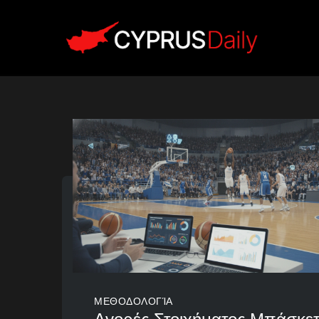
Skip
to
content
Cyprus Daily
Website
ΜΕΘΟΔΟΛΟΓΊΑ