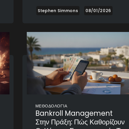
ΜΕΘΟΔΟΛΟΓΊΑ
Bankroll Management
Στην Πράξη: Πώς Καθορίζουν