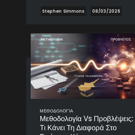
ΜΕΘΟΔΟΛΟΓΊΑ
Μεθοδολογία Vs Προβλέψεις:
Τι Κάνει Τη Διαφορά Στο