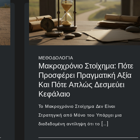
ΜΕΘΟΔΟΛΟΓΊΑ
Μακροχρόνιο Στοίχημα: Πότε
Προσφέρει Πραγματική Αξία
Και Πότε Απλώς Δεσμεύει
Κεφάλαιο
Το Μακροχρόνιο Στοίχημα Δεν Είναι
Στρατηγική από Μόνο του Υπάρχει μια
διαδεδομένη αντίληψη ότι το […]