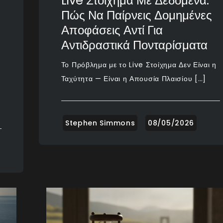
τ
Live Στοίχημα Με Δεδομένα:
Πώς Να Παίρνεις Δομημένες
Αποφάσεις Αντί Για
Αντιδραστικά Πονταρίσματα
Το Πρόβλημα με το Live Στοίχημα Δεν Είναι η
Ταχύτητα — Είναι η Απουσία Πλαισίου […]
ς