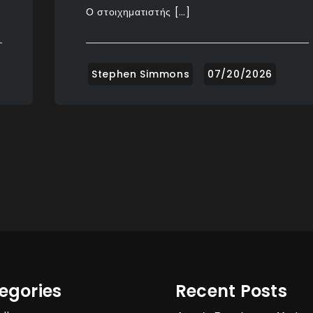
Ο στοιχηματιστής […]
egories
Recent Posts