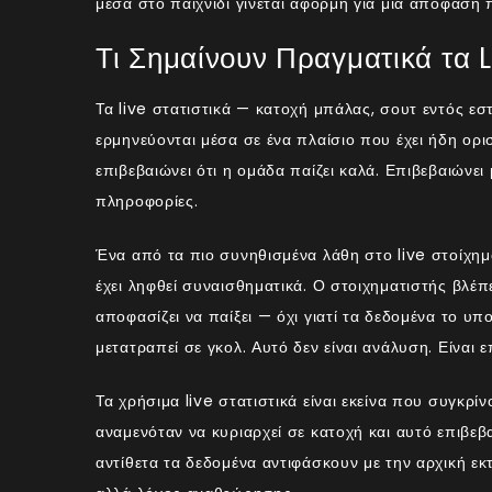
μέσα στο παιχνίδι γίνεται αφορμή για μια απόφαση 
Τι Σημαίνουν Πραγματικά τα L
Τα live στατιστικά — κατοχή μπάλας, σουτ εντός εσ
ερμηνεύονται μέσα σε ένα πλαίσιο που έχει ήδη ορισ
επιβεβαιώνει ότι η ομάδα παίζει καλά. Επιβεβαιώνει
πληροφορίες.
Ένα από τα πιο συνηθισμένα λάθη στο live στοίχημ
έχει ληφθεί συναισθηματικά. Ο στοιχηματιστής βλέπε
αποφασίζει να παίξει — όχι γιατί τα δεδομένα το υπο
μετατραπεί σε γκολ. Αυτό δεν είναι ανάλυση. Είναι
Τα χρήσιμα live στατιστικά είναι εκείνα που συγκρί
αναμενόταν να κυριαρχεί σε κατοχή και αυτό επιβεβα
αντίθετα τα δεδομένα αντιφάσκουν με την αρχική εκ