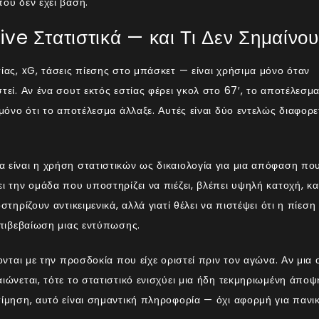
που δεν έχει βάση.
ive Στατιστικά — και Τι Δεν Σημαίνο
τίας, xG, τάσεις πίεσης στο μπάσκετ — είναι χρήσιμα μόνο όταν
τεί. Αν ένα σουτ εκτός εστίας φέρει γκολ στο 67′, το αποτέλεσμ
 μόνο ότι το αποτέλεσμα άλλαξε. Αυτές είναι δύο εντελώς διαφορε
α είναι η χρήση στατιστικών ως δικαιολογία για μια απόφαση πο
ι την ομάδα που υποστηρίζει να πιέζει, βλέπει υψηλή κατοχή, κα
στηρίζουν αντικειμενικά, αλλά γιατί θέλει να πιστέψει ότι η πίεση
 επιβεβαίωση μιας εντύπωσης.
νονται με την προσδοκία που είχε οριστεί πριν τον αγώνα. Αν μια
ιώνεται, τότε το στατιστικό ενισχύει μια ήδη τεκμηριωμένη άποψ
τίμηση, αυτό είναι σημαντική πληροφορία — όχι αφορμή για πανικ