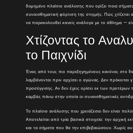
δομημένο πλαίσιο ανάλυσης που ορίζει ποια σήματα
συναισθηματική φόρτιση της στιγμής. Πώς χτίζεται 
να παρακολουθεί κανείς ανάλογα με το άθλημα — είν
Χτίζοντας το Αναλυ
το Παιχνίδι
Ένας από τους πιο παρεξηγημένους κανόνες στο liv
λαμβάνονται πριν αρχίσει ο αγώνας. Δεν πρόκειται 
προσέγγισης. Αν δεν έχεις ορίσει εκ των προτέρων τι
καμβάς πάνω στην οποία οι συναισθηματικές αντιδρά
Το πλαίσιο ανάλυσης που χρειάζεσαι δεν είναι πολ
Αποτελείται από τρία βασικά στοιχεία: την αρχική ε
και τα σήματα που θα την επιβεβαιώσουν. Χωρίς αυ