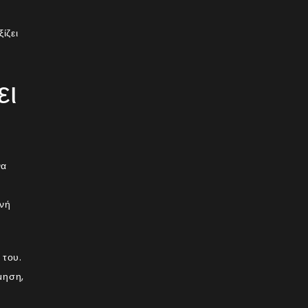
ίζει
ει
να
ενή
 του.
μηση,