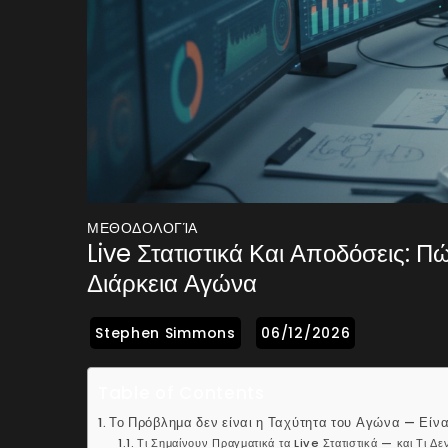
ΜΕΘΟΔΟΛΟΓΊΑ
Live Στατιστικά Και Αποδόσεις: 
Διάρκεια Αγώνα
Table of Contents
Το Πρόβλημα δεν είναι η Ταχύτητα του Αγώνα — Είνα
Τι Σημαίνουν Πραγματικά τα Live Στατιστικά — και Τι Δ