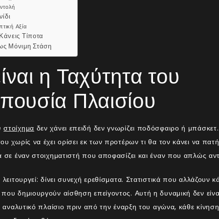
ντολή
νίδι
τική Αξία
 Κάνεις Τίποτα
ως Μόνιμη Στάση
ίναι η Ταχύτητα του
πουσία Πλαισίου
e
στοίχημα
δεν χάνει επειδή δεν γνωρίζει ποδόσφαιρο ή μπάσκετ.
υ χωρίς να έχει ορίσει εκ των προτέρων τι θα τον κάνει να πατή
α σε έναν στοιχηματιστή που αποφασίζει και έναν που απλώς αντ
 λειτουργεί: δίνει συνεχή ερεθίσματα. Στατιστικά που αλλάζουν κ
 που δημιουργούν αίσθηση επείγοντος. Αυτή η δυναμική δεν είνα
ές αναλυτικό πλαίσιο πριν από την έναρξη του αγώνα, κάθε κίνησ