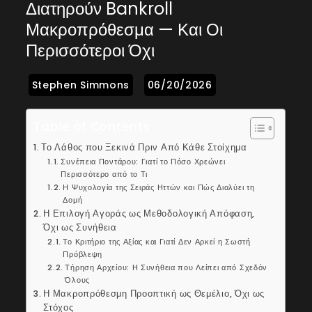
Διατηρούν Bankroll
Μακροπρόθεσμα — Και Οι
Περισσότεροι Όχι
Table of Contents
Το Λάθος που Ξεκινά Πριν Από Κάθε Στοίχημα
Συνέπεια Ποντάρου: Γιατί το Πόσο Χρεώνει
Περισσότερο από το Τι
Η Ψυχολογία της Σειράς Ηττών και Πώς Διαλύει τη
Δομή
Η Επιλογή Αγοράς ως Μεθοδολογική Απόφαση,
Όχι ως Συνήθεια
Το Κριτήριο της Αξίας και Γιατί Δεν Αρκεί η Σωστή
Πρόβλεψη
Τήρηση Αρχείου: Η Συνήθεια που Λείπει από Σχεδόν
Όλους
Η Μακροπρόθεσμη Προοπτική ως Θεμέλιο, Όχι ως
Στόχος